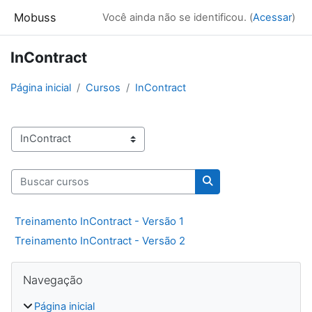
Ir para o conteúdo principal
Mobuss
Você ainda não se identificou. (
Acessar
)
InContract
Página inicial
Cursos
InContract
Categorias de Cursos
Buscar cursos
Buscar cursos
Treinamento InContract - Versão 1
Treinamento InContract - Versão 2
Blocos
Pular Navegação
Navegação
Página inicial