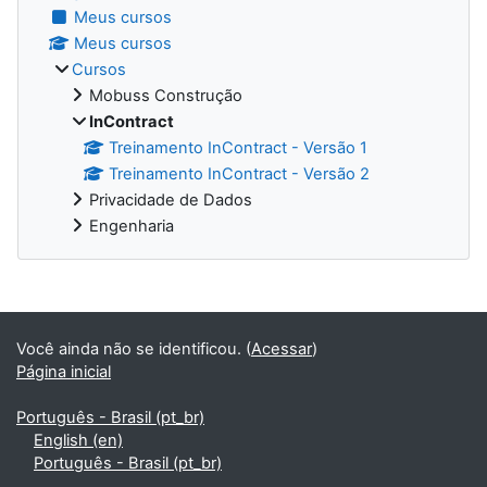
Meus cursos
Meus cursos
Cursos
Mobuss Construção
InContract
Treinamento InContract - Versão 1
Treinamento InContract - Versão 2
Privacidade de Dados
Engenharia
Blocos suplementares
Você ainda não se identificou. (
Acessar
)
Página inicial
Português - Brasil ‎(pt_br)‎
English ‎(en)‎
Português - Brasil ‎(pt_br)‎